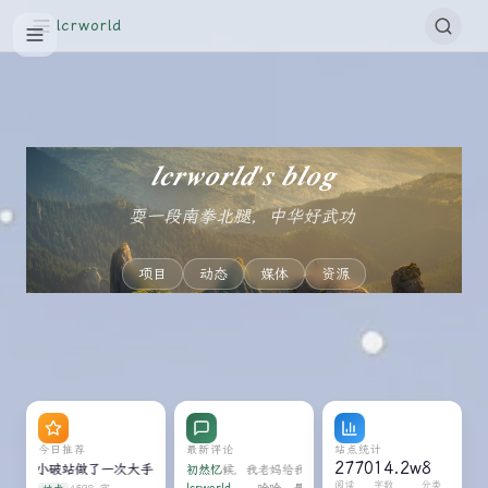
lcrworld
𝒍𝒄𝒓𝒘𝒐𝒓𝒍𝒅'𝒔 𝒃𝒍𝒐𝒈
耍一段南拳北腿，中华好武功；唱一曲南腔北
文
学
项目
动态
媒体
资源
情
情
感
感
小
蛋
请
作
糕
勇
文
适
敢，
分
有
致
用
请
人
所
享
于
2026
释
说
有
朋
2026
2026
年
感
习
怀：
友
年
年
6
情
惯
写
圈
今日推荐
最新评论
站点统计
6
5
月
像
独
2770
14.2w
8
个小破站做了一次大手术
文
博客 V2.0 正式发布：我给这个小破站做了一次大手术
去年我在武汉生活的时候，我老妈给我买了一袋米，也是极兔负责运输的。我
初然忆
给
月
月
21
吃
自
阅读
字数
分类