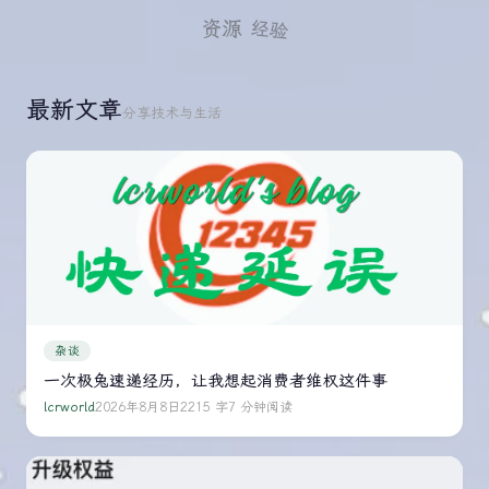
的
着
经验
资源
一
漂
亮
个
实
故
则
事，
最新文章
坏
分享技术与生活
不
透，
要
有
自
的
我
明
代
明
入
不
哦
是
给
你
准
备
的，
杂谈
你
一次极兔速递经历，让我想起消费者维权这件事
偏
要
lcrworld
2026年8月8日
2215 字
7 分钟阅读
伸
手。
最
后