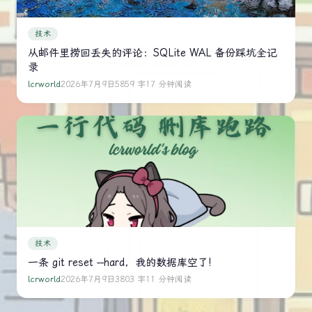
技术
从邮件里捞回丢失的评论：SQLite WAL 备份踩坑全记
录
lcrworld
2026年7月9日
5859 字
17 分钟阅读
技术
一条 git reset --hard，我的数据库空了!
lcrworld
2026年7月9日
3803 字
11 分钟阅读