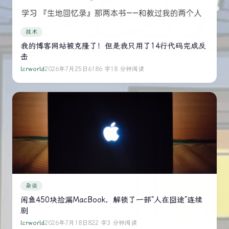
技术
我的博客网站被克隆了！但是我只用了14行代码完成反
击
lcrworld
2026年7月25日
6186 字
18 分钟阅读
杂谈
闲鱼450块捡漏MacBook，解锁了一部“人在囧途”连续
剧
lcrworld
2026年7月18日
822 字
3 分钟阅读