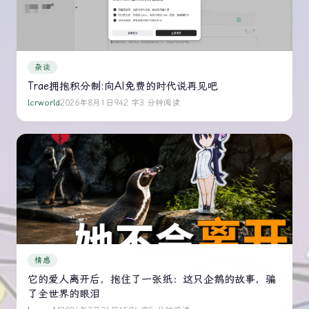
杂谈
Trae拥抱积分制:向AI免费的时代说再见吧
lcrworld
2026年8月1日
942 字
3 分钟阅读
情感
它的爱人离开后，抱住了一张纸：这只企鹅的故事，骗
了全世界的眼泪