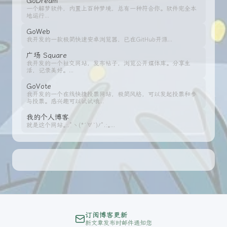
GoDream
一个解梦软件，内置上百种梦境，总有一种符合你。软件完全本
地运行...
GoWeb
我开发的一款极简快速安卓浏览器，已在GitHub开源...
广场 Square
我开发的一个社交网站，发布帖子，浏览公开媒体库。分享生
活，记录美好。...
GoVote
我开发的一个在线快捷投票网站，极简风格，可以发起投票和参
与投票。感兴趣可以试试哦...
我的个人博客
就是这个网站｡:.ﾟヽ(*´∀`)ﾉﾟ.:｡...
订阅博客更新
新文章发布时邮件通知您