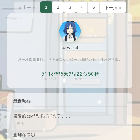
1
2
3
4
5
« 上一页
下一页 »
lcrworld
耍一段南拳北腿，中华好武功；唱一曲南腔北调，神州好逍遥。
51
189
95天7时22分51秒
文章
评论
运行
最近动态
亲爱的asdf又来打广告了。...
1 天前
全球深绿😗...