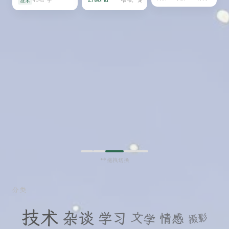
lcrworld
哈哈，是这样的
哈哈，是这样的
案
4598 字
技术
26
这
30
蛋
承
日
或
日
日
个
糕。
受
者
时
我
的
私
觉
人：
代
发
得
真
的
图
挺
正
情
制
准
的
感
作，
的。
勇
隐
自
蛋
敢，
匿
己
糕
是
摆
者
敢
写
在
于
的。
们
那
脆
参
儿，
弱；
考
有
真
了
的
正
身
有
的
边
拖拽切换
主，
释
几
有
怀，
个
的
是
人
无
松
分类
的
主，
开
事
有
执
技术
杂谈
文学
学习
摄影
拼
情感
的
念。
凑
看