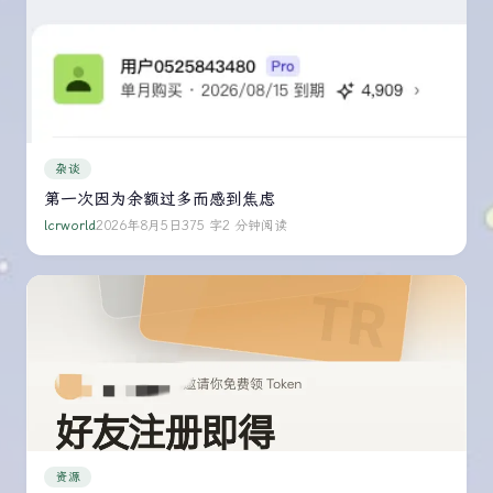
噎
着
的
是
你
自
己。
杂谈
第一次因为余额过多而感到焦虑
lcrworld
2026年8月5日
375 字
2 分钟阅读
资源